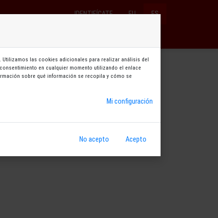
IDENTIFÍCATE
EU
ES
×
Entradas y bonos
Reservas
Abonos
 Utilizamos las cookies adicionales para realizar análisis del
su consentimiento en cualquier momento utilizando el enlace
nformación sobre qué información se recopila y cómo se
Mi configuración
No acepto
Acepto