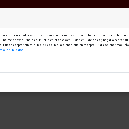
ebe identificarse para poder continuar
Mi zona
Cursos
Aukeran
OK
para operar el sitio web. Las cookies adicionales solo se utilizan con su consentimiento.
le una mejor experiencia de usuario en el sitio web. Usted es libre de dar, negar o retirar 
gina. Puede aceptar nuestro uso de cookies haciendo clic en "Acepto". Para obtener más i
tección de datos