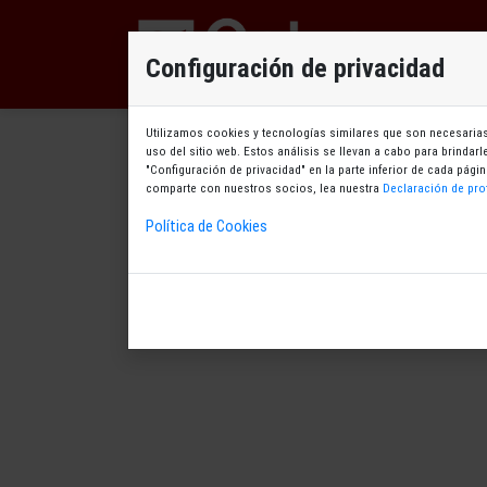
D
Configuración de privacidad
Utilizamos cookies y tecnologías similares que son necesarias 
uso del sitio web. Estos análisis se llevan a cabo para brindar
"Configuración de privacidad" en la parte inferior de cada pá
comparte con nuestros socios, lea nuestra
Declaración de pro
Política de Cookies