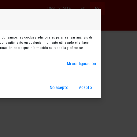
IDENTIFÍCATE
EU
ES
×
Entradas y bonos
Reservas
Abonos
 Utilizamos las cookies adicionales para realizar análisis del
su consentimiento en cualquier momento utilizando el enlace
nformación sobre qué información se recopila y cómo se
Mi configuración
No acepto
Acepto