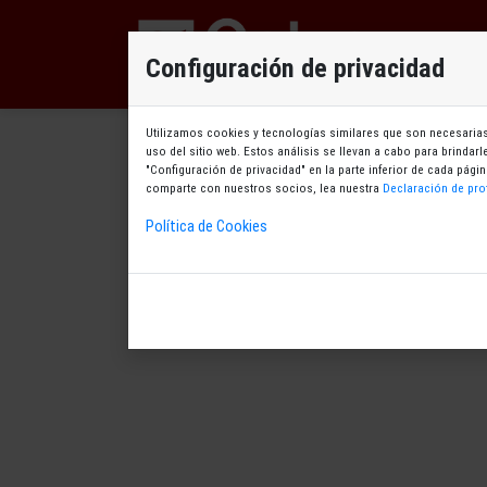
D
Configuración de privacidad
Utilizamos cookies y tecnologías similares que son necesarias 
uso del sitio web. Estos análisis se llevan a cabo para brindar
"Configuración de privacidad" en la parte inferior de cada pá
comparte con nuestros socios, lea nuestra
Declaración de pro
Política de Cookies