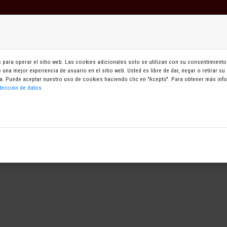
ebe identificarse para poder continuar
Mi zona
Cursos
Aukeran
OK
para operar el sitio web. Las cookies adicionales solo se utilizan con su consentimiento.
le una mejor experiencia de usuario en el sitio web. Usted es libre de dar, negar o retirar 
gina. Puede aceptar nuestro uso de cookies haciendo clic en "Acepto". Para obtener más i
tección de datos