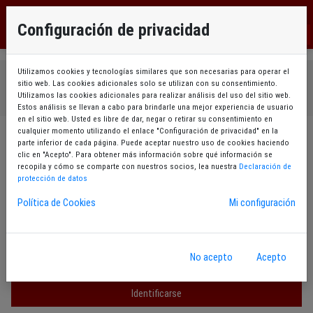
EU
Configuración de privacidad
ES
Utilizamos cookies y tecnologías similares que son necesarias para operar el
Acceso mediante documento identificativo y
sitio web. Las cookies adicionales solo se utilizan con su consentimiento.
contraseña
Utilizamos las cookies adicionales para realizar análisis del uso del sitio web.
Estos análisis se llevan a cabo para brindarle una mejor experiencia de usuario
en el sitio web. Usted es libre de dar, negar o retirar su consentimiento en
cualquier momento utilizando el enlace "Configuración de privacidad" en la
Identificación mediante usuario/a y contraseña
parte inferior de cada página. Puede aceptar nuestro uso de cookies haciendo
clic en "Acepto". Para obtener más información sobre qué información se
recopila y cómo se comparte con nuestros socios, lea nuestra
Declaración de
Código / NIF
protección de datos
Política de Cookies
Mi configuración
Contraseña
Permanecer identificado/a
No acepto
Acepto