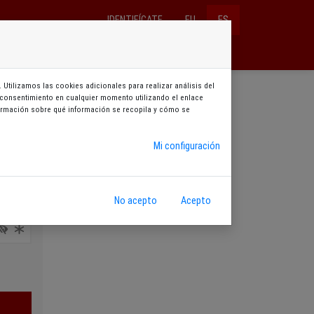
IDENTIFÍCATE
EU
ES
Entradas y bonos
Reservas
Abonos
 Utilizamos las cookies adicionales para realizar análisis del
su consentimiento en cualquier momento utilizando el enlace
ña
nformación sobre qué información se recopila y cómo se
Mi configuración
No acepto
Acepto