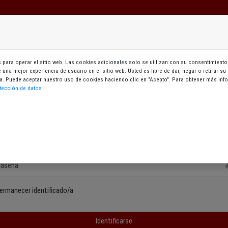
Mi zona
Cursos
Aukeran
para operar el sitio web. Las cookies adicionales solo se utilizan con su consentimiento.
le una mejor experiencia de usuario en el sitio web. Usted es libre de dar, negar o retirar 
cceso mediante documento identificativo y contrase
gina. Puede aceptar nuestro uso de cookies haciendo clic en "Acepto". Para obtener más i
tección de datos
ntificación mediante usuario/a y contraseña
o / NIF
raseña
ermanecer identificado/a